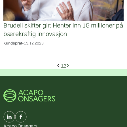
Brudeli skifter gir: Henter inn 15 millioner på
bærekraftig innovasjon
Kundeprat
•
13.12.2023
1
2
arrow_back_ios
arrow_forward_ios
Acapo Onsagers