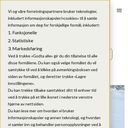
menu
Vi og våre forretningspartnere bruker teknologier,
inkludert informasjonskapsler/«cookies» til å samle
Kundeprat
informasjon om deg for forskjellige formål, inkludert:
Funksjonelle
Statistiske
Markedsføring
Alle
Bærekraft
Innovasjon
Kundeprat
Ved å trykke «Godta alle» gir du din tillatelse til alle
disse formålene. Du kan også velge formålet du vil
Strategi
Teknologi
samtykke til ved å klikke på avmerkingsboksen ved
siden av formålet, og deretter trykke «Lagre
innstillingene».
Du kan trekke tilbake samtykket ditt til enhver tid
ved å trykke på et lille ikonet i nederste venstre
hjørne av nettsiden.
Du kan lese mer om hvordan vi bruker
informasjonskapsler og annen teknologi, og hvordan
vi samler inn og behandler personopplysninger ved å