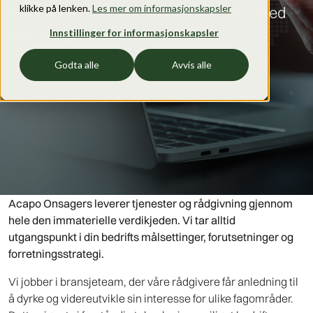
klikke på lenken.
Les mer om informasjonskapsler
kombinerer inngående fagkunnskap med
teknisk og juridisk kompetanse.
Innstillinger for informasjonskapsler
Godta alle
Avvis alle
Acapo Onsagers leverer tjenester og rådgivning gjennom
hele den immaterielle verdikjeden. Vi tar alltid
utgangspunkt i din bedrifts målsettinger, forutsetninger og
forretningsstrategi.
Vi jobber i bransjeteam, der våre rådgivere får anledning til
å dyrke og videreutvikle sin interesse for ulike fagområder.