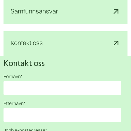
arrow_outward
Samfunns­ansvar
arrow_outward
Kontakt oss
Kontakt oss
Fornavn
*
Etternavn
*
Jobb e-postadresse
*