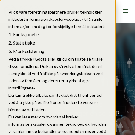
menu
Vi og våre forretningspartnere bruker teknologier,
inkludert informasjonskapsler/«cookies» til å samle
informasjon om deg for forskjellige formål, inkludert:
Funksjonelle
Statistiske
Markedsføring
Ved å trykke «Godta alle» gir du din tillatelse til alle
disse formålene. Du kan også velge formålet du vil
samtykke til ved å klikke på avmerkingsboksen ved
siden av formålet, og deretter trykke «Lagre
Om oss
innstillingene».
Du kan trekke tilbake samtykket ditt til enhver tid
ved å trykke på et lille ikonet i nederste venstre
Vi håndterer patent, varemerke og
hjørne av nettsiden.
designbeskyttelse og bygger en solid IP-
Du kan lese mer om hvordan vi bruker
strategi for din bedrift. Våre ansatte har
informasjonskapsler og annen teknologi, og hvordan
erfaring fra en rekke bransjer, og
vi samler inn og behandler personopplysninger ved å