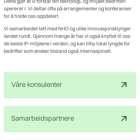
Dette gjør at vi forstår din teknologi, og miljøet bedriften
opererer i. Vi deltar ofte på arrangementer og konferanser
for å holde oss oppdatert.
Vi samarbeidet tett med NHO og ulike innovasjonsklynger
landet rundt. Gjennom mange år har vi også knyttet til oss
de beste IP-miljøene i verden, og kan tilby lokal tyngde for
bedrifter som ønsker bistand også internasjonalt.
arrow_outward
Våre konsulenter
arrow_outward
Samarbeids­partnere