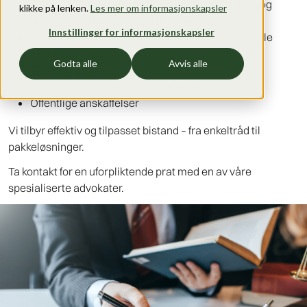
Avtaler for bl.a. utvikling, forskning, lisensiering og
klikke på lenken.
Les mer om informasjonskapsler
distribusjon innen mange bransjer
Innstillinger for informasjonskapsler
Beskyttelse og kommersialisering av immaterielle
rettigheter som opphavsrett
Godta alle
Avvis alle
GDPR og datadeling
Markedsføringsrett og forbrukerhensyn
Offentlige anskaffelser
Vi tilbyr effektiv og tilpasset bistand – fra enkeltråd til
pakkeløsninger.
Ta kontakt for en uforpliktende prat med en av våre
spesialiserte advokater.