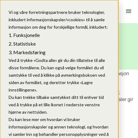
menu
Vi og våre forretningspartnere bruker teknologier,
inkludert informasjonskapsler/«cookies» til å samle
Juridiske tjenester
informasjon om deg for forskjellige formål, inkludert:
Funksjonelle
Statistiske
Vår forretningsorienterte tilnærming til IP gir klare
Markedsføring
kommersielle fordeler og konkurransefortrinn til våre
Ved å trykke «Godta alle» gir du din tillatelse til alle
klienter.
disse formålene. Du kan også velge formålet du vil
Vi forenkler det juridiske i møte med teknologi, innovasjon
samtykke til ved å klikke på avmerkingsboksen ved
og nye forretningsmodeller.
siden av formålet, og deretter trykke «Lagre
innstillingene».
Med spisskompetanse innen immaterielle rettigheter,
Du kan trekke tilbake samtykket ditt til enhver tid
personvern, markedsføringsrett og kommersielle avtaler gir
ved å trykke på et lille ikonet i nederste venstre
vi praktisk rådgivning som støtter utvikling og vekst.
hjørne av nettsiden.
Du kan lese mer om hvordan vi bruker
informasjonskapsler og annen teknologi, og hvordan
Vi bistår blant annet med:
vi samler inn og behandler personopplysninger ved å