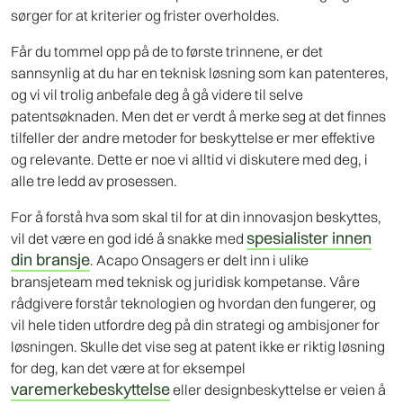
sørger for at kriterier og frister overholdes.
Får du tommel opp på de to første trinnene, er det
sannsynlig at du har en teknisk løsning som kan patenteres,
og vi vil trolig anbefale deg å gå videre til selve
patentsøknaden. Men det er verdt å merke seg at det finnes
tilfeller der andre metoder for beskyttelse er mer effektive
og relevante. Dette er noe vi alltid vi diskutere med deg, i
alle tre ledd av prosessen.
For å forstå hva som skal til for at din innovasjon beskyttes,
spesialister innen
vil det være en god idé å snakke med
din bransje
. Acapo Onsagers er delt inn i ulike
bransjeteam med teknisk og juridisk kompetanse. Våre
rådgivere forstår teknologien og hvordan den fungerer, og
vil hele tiden utfordre deg på din strategi og ambisjoner for
løsningen. Skulle det vise seg at patent ikke er riktig løsning
for deg, kan det være at for eksempel
varemerkebeskyttelse
eller designbeskyttelse er veien å