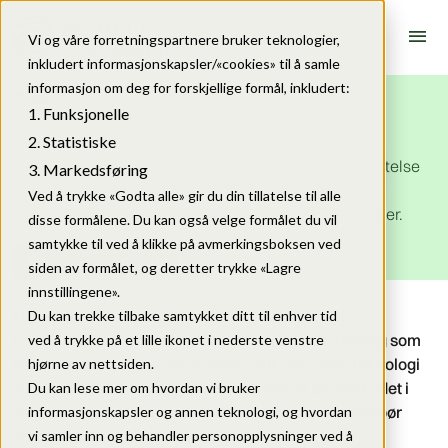
menu
Vi og våre forretningspartnere bruker teknologier,
inkludert informasjonskapsler/«cookies» til å samle
Patent
informasjon om deg for forskjellige formål, inkludert:
Funksjonelle
Statistiske
Patentbeskyttelse sikrer enerett til kommersiell utnyttelse
Markedsføring
av en konkret teknisk løsning. Dette gir en beskyttet
Ved å trykke «Godta alle» gir du din tillatelse til alle
plattform for bruk, videreutvikling og for å skape verdier.
disse formålene. Du kan også velge formålet du vil
samtykke til ved å klikke på avmerkingsboksen ved
Kontakt oss om patent
siden av formålet, og deretter trykke «Lagre
innstillingene».
Et patent er en registrert, håndhevbar enerett til
Du kan trekke tilbake samtykket ditt til enhver tid
kommersiell utnyttelse av en konkret teknisk løsning som
ved å trykke på et lille ikonet i nederste venstre
løser en utfordring på en ny måte. Slik innovativ teknologi
hjørne av nettsiden.
gir ofte smartere løsninger enn det som er på markedet i
Du kan lese mer om hvordan vi bruker
dag, og det vil derfor være viktig å vurdere om man bør
informasjonskapsler og annen teknologi, og hvordan
patentbeskytte ideen.
vi samler inn og behandler personopplysninger ved å