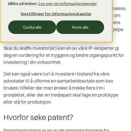
klikke på lenken.
Les mer om informasjonskapsler
Det er mulig å patentere deler av en teknologi eller prosess,
Innstillinger for informasjonskapsler
eller sluttproduktet om dette er noe helt nytt. Les mer om
hvordan patenter fungerer, hvorfor det er viktig å vurdere
Godta alle
Avvis alle
beskyttelse av tekniske løsninger og få tips som kan hjelpe
deg på veien.
Skal du skaffe investor(er) kan en av våre IP-eksperter gi
deg en vurdering for et tryggere og bedre utgangspunkt for
investering i din virksomhet.
Det kan også være lurt å investere i bistand fra våre
advokater til å utforme en samarbeidsavtale som kan
brukes i tilfeller der man ønsker å trekke flere inn i
prosjektet, eller der en tredjepart skal lage en prototype
eller stå for produksjon.
Hvorfor søke patent?
Patentbeskyttelse er en av de sterkeste formene for