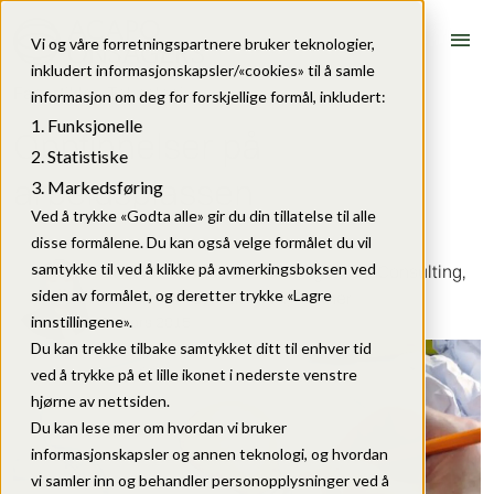
menu
Vi og våre forretningspartnere bruker teknologier,
inkludert informasjonskapsler/«cookies» til å samle
Fagartikler
•
Teknologi
informasjon om deg for forskjellige formål, inkludert:
Funksjonelle
Oppfinnelser på
Statistiske
arbeidsplassen
Markedsføring
Ved å trykke «Godta alle» gir du din tillatelse til alle
disse formålene. Du kan også velge formålet du vil
samtykke til ved å klikke på avmerkingsboksen ved
Ulrikke
•
Leder av IP Management Consulting,
siden av formålet, og deretter trykke «Lagre
Asbøll
Advokat MNA, Partner
8. mars 2015
innstillingene».
Du kan trekke tilbake samtykket ditt til enhver tid
ved å trykke på et lille ikonet i nederste venstre
hjørne av nettsiden.
Du kan lese mer om hvordan vi bruker
informasjonskapsler og annen teknologi, og hvordan
vi samler inn og behandler personopplysninger ved å