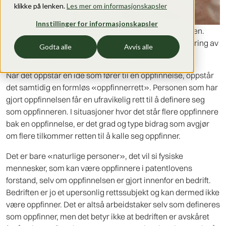
klikke på lenken.
Les mer om informasjonskapsler
Innstillinger for informasjonskapsler
Oppfinnelser er viktig verdiskapning på arbeidsplassen.
Gode prosedyrer er viktig å ha for å sikre riktig plassering av
Godta alle
Avvis alle
eierskap til patenter og oppfinnerretten.
Når det oppstår en idé som fører til en oppfinnelse, oppstår
det samtidig en formløs «oppfinnerrett». Personen som har
gjort oppfinnelsen får en ufravikelig rett til å definere seg
som oppfinneren. I situasjoner hvor det står flere oppfinnere
bak en oppfinnelse, er det grad og type bidrag som avgjør
om flere tilkommer retten til å kalle seg oppfinner.
Det er bare «naturlige personer», det vil si fysiske
mennesker, som kan være oppfinnere i patentlovens
forstand, selv om oppfinnelsen er gjort innenfor en bedrift.
Bedriften er jo et upersonlig rettssubjekt og kan dermed ikke
være oppfinner. Det er altså arbeidstaker selv som defineres
som oppfinner, men det betyr ikke at bedriften er avskåret