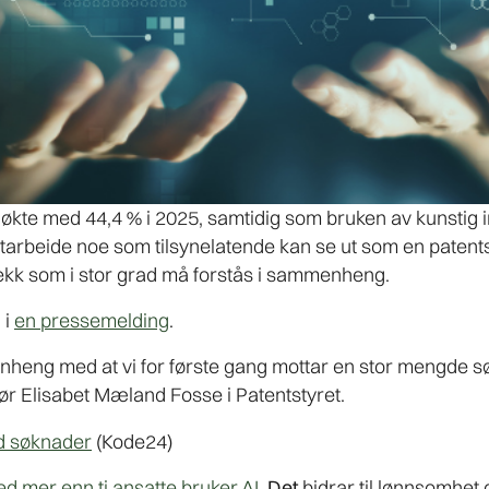
økte med 44,4 % i 2025, samtidig som bruken av kunstig in
å utarbeide noe som tilsynelatende kan se ut som en patent
rekk som i stor grad må forstås i sammenheng.
 i
en pressemelding
.
enheng med at vi for første gang mottar en stor mengde s
ør Elisabet Mæland Fosse i Patentstyret.
d søknader
(Kode24)
d mer enn ti ansatte bruker AI
. Det
bidrar til
lønnsomhet o