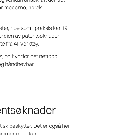
 for moderne, norsk
ter, noe som i praksis kan få
erdien av patentsøknaden.
e fra AI-verktøy.
, og hvorfor det nettopp i
l og håndhevbar
entsøknader
isk beskytter. Det er også her
 Bommer man, kan