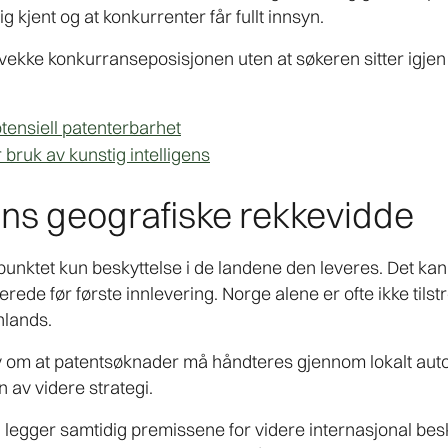
ig kjent og at konkurrenter får fullt innsyn.
kke konkurranseposisjonen uten at søkeren sitter igjen
tensiell patenterbarhet
 bruk av kunstig intelligens
ns geografiske rekkevidde
punktet kun beskyttelse i de landene den leveres. Det ka
rede før første innlevering. Norge alene er ofte ikke tils
nlands.
 krav om at patentsøknader må håndteres gjennom lokalt au
 av videre strategi.
legger samtidig premissene for videre internasjonal besk