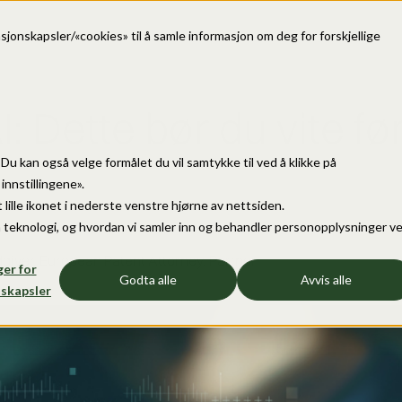
sjonskapsler/«cookies» til å samle informasjon om deg for forskjellige
: Dette bør du vite fø
e. Du kan også velge formålet du vil samtykke til ved å klikke på
nnstillingene».
 lille ikonet i nederste venstre hjørne av nettsiden.
 teknologi, og hvordan vi samler inn og behandler personopplysninger v
dgiver, European Patent Attorney, Partner
ger for
Godta alle
Avvis alle
skapsler