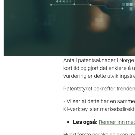
Antall patentsøknader i Norge 
kort tid og gjort det enklere 
vurdering er dette utviklingst
Patentstyret bekrefter trenden
- Vi ser at dette har en samm
KI-verktøy, sier markedsdirekt
Les også:
Renner inn me
Hvert femte norske selskap me