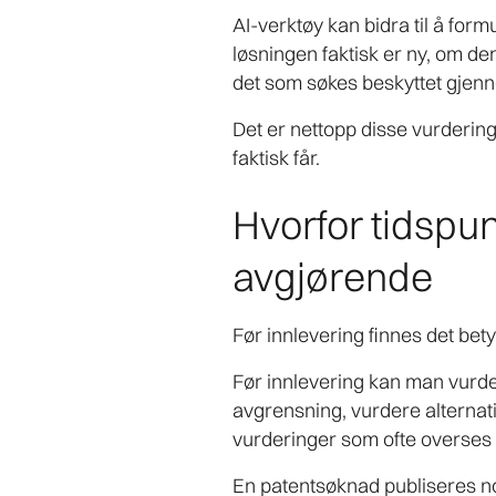
AI-verktøy kan bidra til å for
løsningen faktisk er ny, om den
det som søkes beskyttet gjen
Det er nettopp disse vurderin
faktisk får.
Hvorfor tidspun
avgjørende
Før innlevering finnes det bety
Før innlevering kan man vurder
avgrensning, vurdere alternati
vurderinger som ofte overses n
En patentsøknad publiseres n