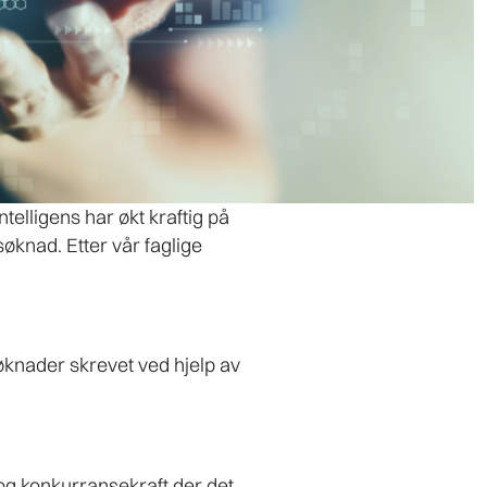
telligens har økt kraftig på
søknad. Etter vår faglige
øknader skrevet ved hjelp av
g konkurransekraft der det