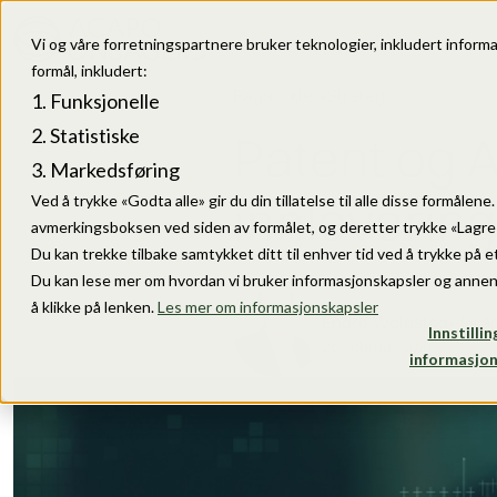
Vi og våre forretningspartnere bruker teknologier, inkludert informa
formål, inkludert:
Fagartikler
•
Strategi
Funksjonelle
Statistiske
Patent og AI
Markedsføring
innlevering
Ved å trykke «Godta alle» gir du din tillatelse til alle disse formålen
avmerkingsboksen ved siden av formålet, og deretter trykke «Lagre i
Du kan trekke tilbake samtykket ditt til enhver tid ved å trykke på et
Du kan lese mer om hvordan vi bruker informasjonskapsler og annen
å klikke på lenken.
Les mer om informasjonskapsler
Endre Woldstad
•
IP rå
Innstillin
26. februar 2026
informasjon