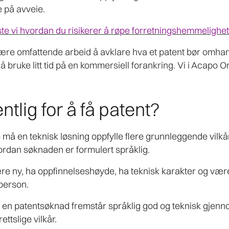
 på avveie.
l viste vi hvordan du risikerer å røpe forretningshemmeligh
ære omfattende arbeid å avklare hva et patent bør omhand
 bruke litt tid på en kommersiell forankring. Vi i Acapo On
tlig for å få patent?
må en teknisk løsning oppfylle flere grunnleggende vilkå
ordan søknaden er formulert språklig.
 ny, ha oppfinnelseshøyde, ha teknisk karakter og være t
person.
om en patentsøknad fremstår språklig god og teknisk gjenn
ttslige vilkår.