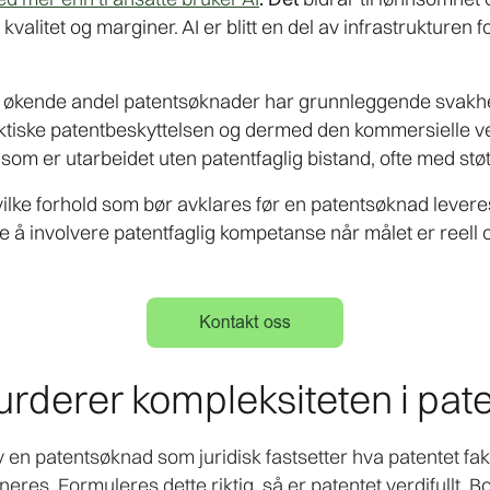
 kvalitet og marginer. AI er blitt en del av infrastrukturen
 en økende andel patentsøknader har grunnleggende svakhe
aktiske patentbeskyttelsen og dermed den kommersielle v
som er utarbeidet uten patentfaglig bistand, ofte med støtt
vilke forhold som bør avklares før en patentsøknad leveres
e å involvere patentfaglig kompetanse når målet er reel
rderer kompleksiteten i pat
en patentsøknad som juridisk fastsetter hva patentet fakt
eres. Formuleres dette riktig, så er patentet verdifullt.