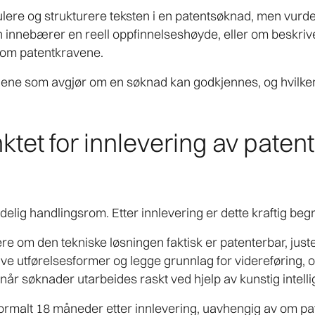
mulere og strukturere teksten i en patentsøknad, men vurd
 innebærer en reell oppfinnelseshøyde, eller om beskrivels
nom patentkravene.
gene som avgjør om en søknad kan godkjennes, og hvilken
ktet for innlevering av pate
delig handlingsrom. Etter innlevering er dette kraftig beg
e om den tekniske løsningen faktisk er patenterbar, just
ve utførelsesformer og legge grunnlag for videreføring, o
år søknader utarbeides raskt ved hjelp av kunstig intelli
ormalt 18 måneder etter innlevering, uavhengig av om pa