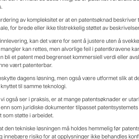
.
rdering av kompleksitet er at en patentsøknad beskriver 
e, for brede eller ikke tilstrekkelig støttet av beskrivelse
 innlevering, kan det være for sent å justere uten å svekk
mangler kan rettes, men alvorlige feil i patentkravene k
kan bli et patent med begrenset kommersiell verdi eller av
nne vært patenterbar.
eskytte dagens løsning, men også være utformet slik at det
knyttet til samme teknologi.
i også ser i praksis, er at mange patentsøknader er uta
 enn som juridiske dokumenter tilpasset patentsystemets 
 som støtte i arbeidet.
at den tekniske løsningen må holdes hemmelig før paten
g innebære risiko for at opplysninger ikke behandles konfi