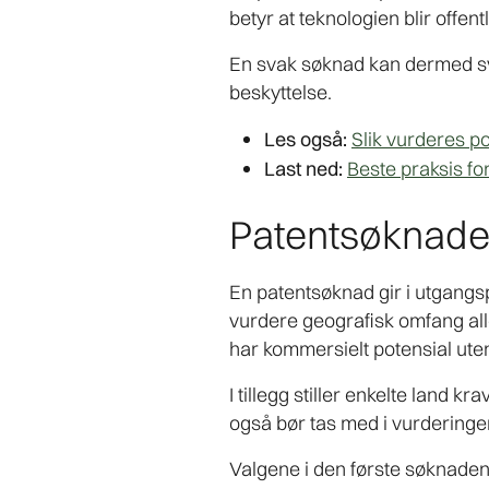
betyr at teknologien blir offentl
En svak søknad kan dermed sve
beskyttelse.
Les også:
Slik vurderes po
Last ned:
Beste praksis for
Patentsøknade
En patentsøknad gir i utgangs
vurdere geografisk omfang alle
har kommersielt potensial ute
I tillegg stiller enkelte land
også bør tas med i vurderingen
Valgene i den første søknaden 