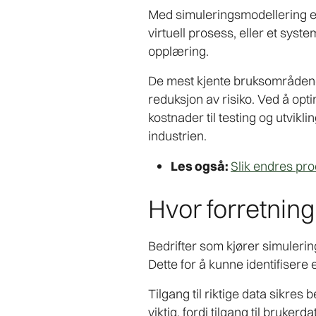
Med simuleringsmodellering ett
virtuell prosess, eller et syste
opplæring.
De mest kjente bruksområdene er
reduksjon av risiko. Ved å optim
kostnader til testing og utvikl
industrien.
Les også:
Slik endres pr
Hvor forretning
Bedrifter som kjører simulering
Dette for å kunne identifiser
Tilgang til riktige data sikre
viktig, fordi tilgang til bruke