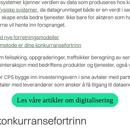
systemer kjenner verdien av data som produseres hos ku
fysiske systemer
, da datagrunnlaget både er en verdi i se
å skape enda bedre tjenester. Ikke bare for aktøren som 
rne vil hente inn forspranget.
d nye forretningsmodeller
metode er dine konkurransefortrinn
 feilsøking, oppgraderinger, treffsikker beregning av se
einteraksjon med bedriftens produkter og tjenester, også
er CPS bygge inn investeringsvern i sine avtaler med part
vtaler med leverandører som ønsker å få tilgang til dataen
Les våre artikler om digitalisering
konkurransefortrinn