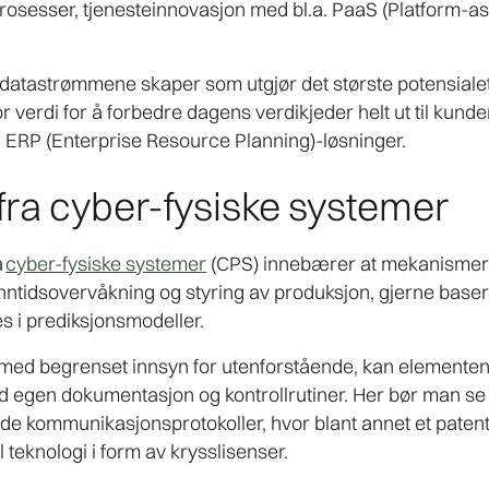
rosesser, tjenesteinnovasjon med bl.a. PaaS (Platform-a
datastrømmene skaper som utgjør det største potensialet 
tor verdi for å forbedre dagens verdikjeder helt ut til kun
 ERP (Enterprise Resource Planning)-løsninger.
 fra cyber-fysiske systemer
å
cyber-fysiske systemer
(CPS) innebærer at mekanismer 
anntidsovervåkning og styring av produksjon, gjerne baser
s i prediksjonsmodeller.
m med begrenset innsyn for utenforstående, kan elemente
 egen dokumentasjon og kontrollrutiner. Her bør man se p
 kommunikasjonsprotokoller, hvor blant annet et patent 
til teknologi i form av krysslisenser.