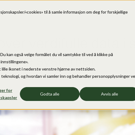
sjonskapsler/«cookies» til å samle informasjon om deg for forskjellige
over verdifulle data i
ysiske systemer
e. Du kan også velge formålet du vil samtykke til ved å klikke på
nnstillingene».
 lille ikonet i nederste venstre hjørne av nettsiden.
 teknologi, og hvordan vi samler inn og behandler personopplysninger v
ntrådgiver
ger for
Godta alle
Avvis alle
skapsler