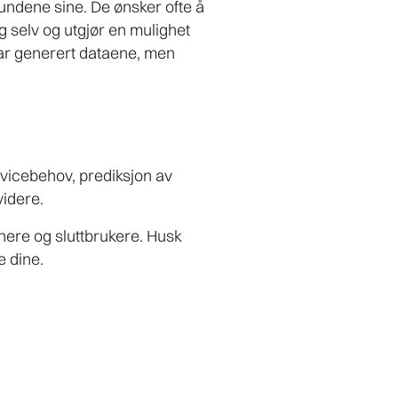
ndene sine. De ønsker ofte å
g selv og utgjør en mulighet
har generert dataene, men
rvicebehov, prediksjon av
 videre.
nere og sluttbrukere. Husk
e dine.