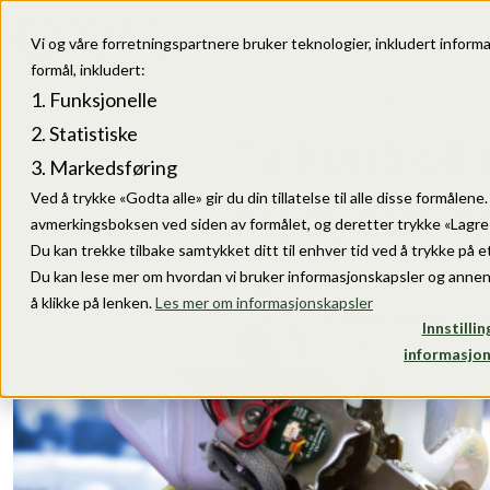
Vi og våre forretningspartnere bruker teknologier, inkludert informa
formål, inkludert:
Fagartikler
•
Teknologi
Funksjonelle
Statistiske
Ta kontroll 
Markedsføring
og cyber-f
Ved å trykke «Godta alle» gir du din tillatelse til alle disse formålen
avmerkingsboksen ved siden av formålet, og deretter trykke «Lagre i
Du kan trekke tilbake samtykket ditt til enhver tid ved å trykke på et
Du kan lese mer om hvordan vi bruker informasjonskapsler og annen
å klikke på lenken.
Les mer om informasjonskapsler
Andreas Werner
•
Pate
Innstillin
14. august 2024
informasjon