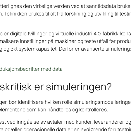
erlignes den virkelige verden ved at sanntidsdata brukes 
m. Teknikken brukes til alt fra forskning og utvikling til tes
 digitale tvillinger og virtuelle industri 4.0-fabrikk-kon
alisere innstillinger på maskiner og teste utfall før produk
ing og økt systemkapasitet. Derfor er avanserte simulering
oduksjonsbedrifter med data
skritisk er simuleringen?
er, bør identifisere hvilken rolle simuleringsmodelleringe
e elementene som kan håndteres og kontrolleres.
s best ved inngåelse av avtaler med kunder, leverandører og
rdata og/eller operasjonelle data er en avgjørende forutsetn