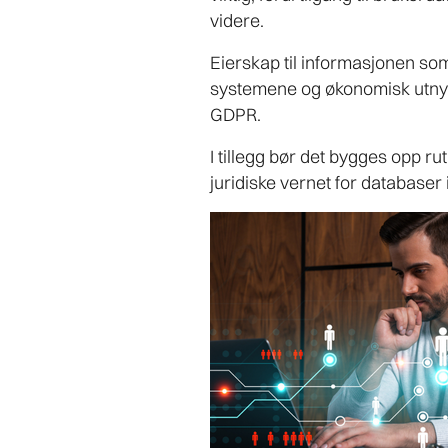
videre.
Eierskap til informasjonen som 
systemene og økonomisk utnytt
GDPR.
I tillegg bør det bygges opp ru
juridiske vernet for databaser