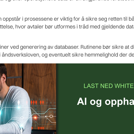
oppstår i prosessene er viktig for å sikre seg retten til 
else, hvor avtaler bør utformes i tråd med gjeldende da
tiner ved generering av databaser. Rutinene bør sikre at di
 i åndsverksloven, og eventuelt sikre hemmelighold der de