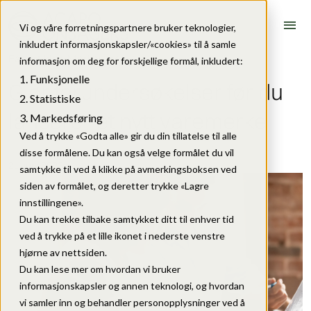
menu
Vi og våre forretningspartnere bruker teknologier,
inkludert informasjonskapsler/«cookies» til å samle
Fagartikler
•
Merkevare
informasjon om deg for forskjellige formål, inkludert:
Funksjonelle
Gjør forundersøkelser før du
Statistiske
lanserer et nytt varemerke
Markedsføring
Ved å trykke «Godta alle» gir du din tillatelse til alle
disse formålene. Du kan også velge formålet du vil
21. juni 2023
samtykke til ved å klikke på avmerkingsboksen ved
siden av formålet, og deretter trykke «Lagre
innstillingene».
Du kan trekke tilbake samtykket ditt til enhver tid
ved å trykke på et lille ikonet i nederste venstre
hjørne av nettsiden.
Du kan lese mer om hvordan vi bruker
informasjonskapsler og annen teknologi, og hvordan
vi samler inn og behandler personopplysninger ved å