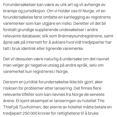
Forundersøkelser kan være av ulik art og vil avhenge av
bransje og jurisdiksjon. Om vi holder oss til Norge, vil en
forundersøkelse først omfatte en kartlegging av registrerte
varemerker som kan utgjøre en risiko. Deretter vil det bli
foretatt grundige supplerende undesøkelser i andre
relevante databaser, slik som Brønnøysundregistrene, samt
åpne søk på internett for å avklare hvorvidt tredjeparter har
tatt i bruk identisk eller lignende varemerke.
Det vil dessuten være naturlig å undersøke om det navnet
man velger gir negative utslag på andre språk, selv om
varemerket kun registreres i Norge.
Dersom en juridisk forundersøkelse ikke blir gjort, øker
risikoen for problemer etter lansering. Det finnes flere
relevante tilfeller som kan nevnes fra Norge de seneste
årene. Et kjent eksempel er lanseringen av hotellet The
Thief på Tjuvholmen, der eierne av hotellet måtte betale en
tredjepart 250 000 kroner for rettighetene til å bruke