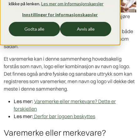
klikke på lenken.
Les mer om informasjonskapsler
Innstillinger for informasjonskapsler
Når du skal lansere et nytt varemerke, er det viktig å gjøre
visse forundersøkelser. Tenk på det som nødvendige
Godta alle
Avvis alle
hjemmelekser som må til før lansering. Dette handler både
om juridiske forhold og forhold knyttet til varemerket som
sådan.
Et varemerke kan i denne sammenheng hovedsakelig
forstås som navn, logo eller kombinasjon av navn og logo.
Det finnes også andre fysiske og sansbare uttrykk som kan
registreres som varemerker, men navn og logo vil dekke det
meste i denne sammenheng.
Les mer:
Varemerke eller merkevare? Dette er
forskjellen
Les mer:
Derfor bør logoen beskyttes
Varemerke eller merkevare?