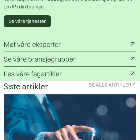
om IP i din bransje.
Se våre tjenester
Møt våre eksperter
arrow_outward
Se våre bransjegrupper
arrow_outward
Les våre fagartikler
arrow_outward
Siste artikler
SE ALLE ARTIKLER