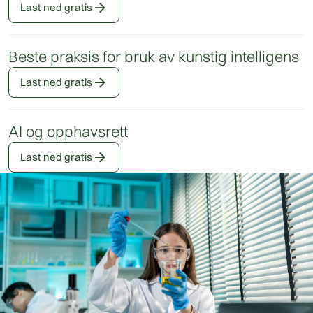
arrow_forward
Last ned gratis
Beste praksis for bruk av kunstig intelligens
arrow_forward
Last ned gratis
AI og opphavsrett
arrow_forward
Last ned gratis