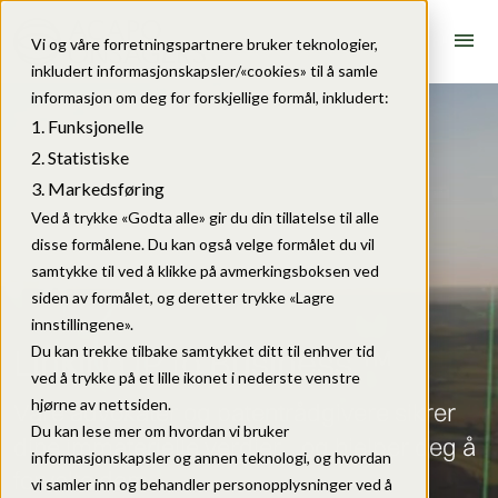
menu
Vi og våre forretningspartnere bruker teknologier,
inkludert informasjonskapsler/«cookies» til å samle
informasjon om deg for forskjellige formål, inkludert:
Funksjonelle
Statistiske
Markedsføring
Ved å trykke «Godta alle» gir du din tillatelse til alle
disse formålene. Du kan også velge formålet du vil
samtykke til ved å klikke på avmerkingsboksen ved
siden av formålet, og deretter trykke «Lagre
innstillingene».
Linking IP to Business ™
Du kan trekke tilbake samtykket ditt til enhver tid
ved å trykke på et lille ikonet i nederste venstre
hjørne av nettsiden.
Våre advokater og patentrådgivere sikrer
Du kan lese mer om hvordan vi bruker
dine immaterielle verdier og hjelper deg å
informasjonskapsler og annen teknologi, og hvordan
forvalte dem.
vi samler inn og behandler personopplysninger ved å