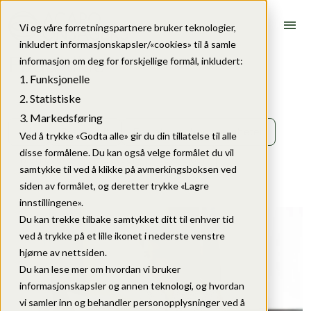
menu
Vi og våre forretningspartnere bruker teknologier,
inkludert informasjonskapsler/«cookies» til å samle
Fagartikler
informasjon om deg for forskjellige formål, inkludert:
Funksjonelle
Statistiske
Markedsføring
Alle
Bærekraft
Forretningshemmeligheter
Ved å trykke «Godta alle» gir du din tillatelse til alle
disse formålene. Du kan også velge formålet du vil
Merkevare
Strategi
Teknologi
samtykke til ved å klikke på avmerkingsboksen ved
siden av formålet, og deretter trykke «Lagre
innstillingene».
Du kan trekke tilbake samtykket ditt til enhver tid
ved å trykke på et lille ikonet i nederste venstre
hjørne av nettsiden.
Du kan lese mer om hvordan vi bruker
informasjonskapsler og annen teknologi, og hvordan
vi samler inn og behandler personopplysninger ved å