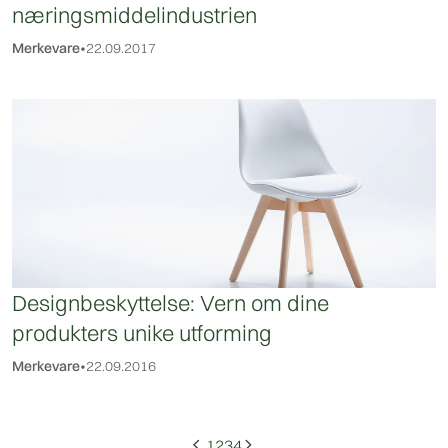
næringsmiddelindustrien
Merkevare
•
22.09.2017
Designbeskyttelse: Vern om dine
produkters unike utforming
Merkevare
•
22.09.2016
1
2
3
4
arrow_back_ios
arrow_forward_ios