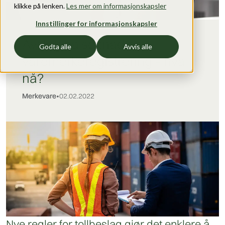
klikke på lenken.
Les mer om informasjonskapsler
Innstillinger for informasjonskapsler
Avslag på søknad om
Godta alle
Avvis alle
varemerkeregistrering – hva
nå?
Merkevare
•
02.02.2022
Nye regler for tollbeslag gjør det enklere å