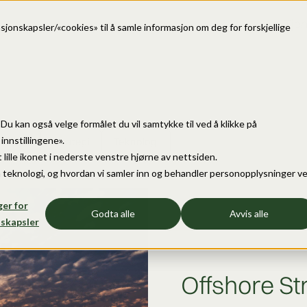
Tjen
sjonskapsler/«cookies» til å samle informasjon om deg for forskjellige
e. Du kan også velge formålet du vil samtykke til ved å klikke på
nnstillingene».
evare
Strategi
Teknologi
 lille ikonet i nederste venstre hjørne av nettsiden.
 teknologi, og hvordan vi samler inn og behandler personopplysninger v
ger for
Godta alle
Avvis alle
skapsler
Offshore St