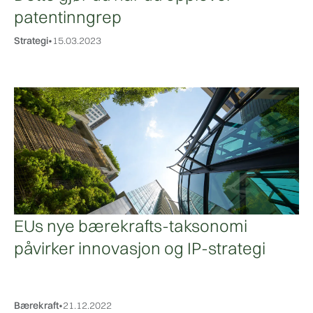
patentinngrep
Strategi
•
15.03.2023
EUs nye bærekrafts-taksonomi
påvirker innovasjon og IP-strategi
Bærekraft
•
21.12.2022