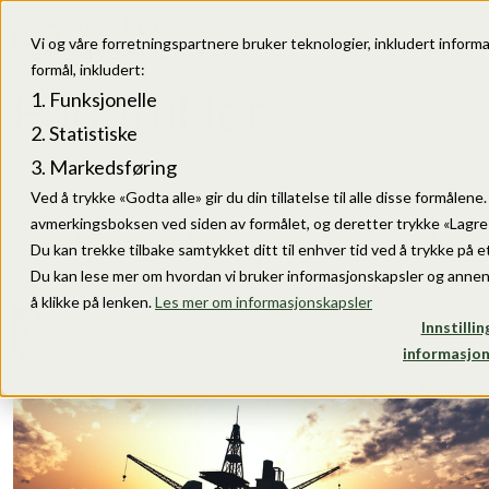
Vi og våre forretningspartnere bruker teknologier, inkludert informa
formål, inkludert:
Fagartikler
Funksjonelle
Statistiske
Markedsføring
Ved å trykke «Godta alle» gir du din tillatelse til alle disse formålen
avmerkingsboksen ved siden av formålet, og deretter trykke «Lagre i
Alle
Bærekraft
Forretningshemmeligheter
Merk
Du kan trekke tilbake samtykket ditt til enhver tid ved å trykke på et
Du kan lese mer om hvordan vi bruker informasjonskapsler og annen
å klikke på lenken.
Les mer om informasjonskapsler
Innstillin
informasjon