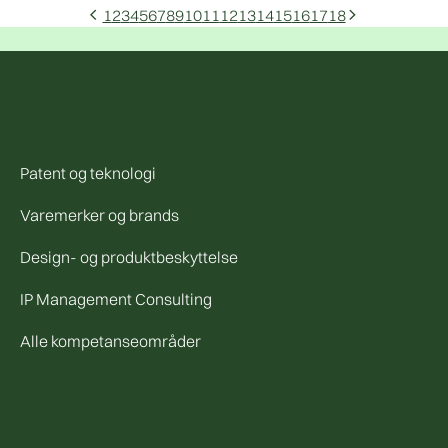
1
2
3
4
5
6
7
8
9
10
11
12
13
14
15
16
17
18
arrow_back_ios
arrow_forward_ios
Patent og teknologi
Varemerker og brands
Design- og produktbeskyttelse
IP Management Consulting
Alle kompetanseområder