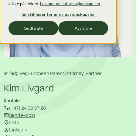
klikke på lenken.
Les mer om informasjonskapsler
Innstillinger for informasjonskapsler
Godta alle
Avvis alle
IP rådgiver, European Patent Attorney, Partner
Kim Livgard
Kontakt
call
(+47) 24 00 37 28
mail
Send e-post
location_on
Oslo
person
LinkedIn