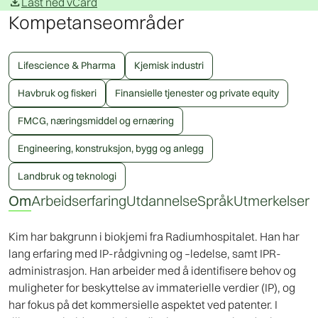
download
Last ned vCard
Kompetanseområder
Lifescience & Pharma
Kjemisk industri
Havbruk og fiskeri
Finansielle tjenester og private equity
FMCG, næringsmiddel og ernæring
Engineering, konstruksjon, bygg og anlegg
Landbruk og teknologi
Om
Arbeidserfaring
Utdannelse
Språk
Utmerkelser
Kim har bakgrunn i biokjemi fra Radiumhospitalet. Han har
lang erfaring med IP-rådgivning og –ledelse, samt IPR-
administrasjon. Han arbeider med å identifisere behov og
muligheter for beskyttelse av immaterielle verdier (IP), og
har fokus på det kommersielle aspektet ved patenter. I