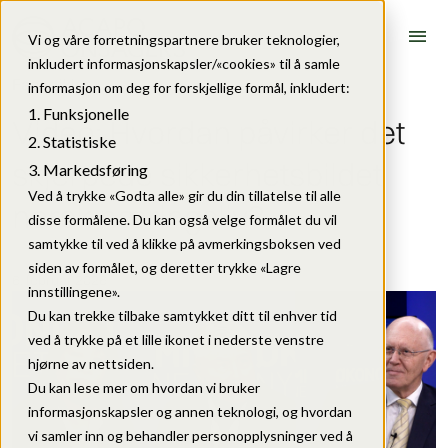
menu
Vi og våre forretningspartnere bruker teknologier,
inkludert informasjonskapsler/«cookies» til å samle
Fagartikler
informasjon om deg for forskjellige formål, inkludert:
Funksjonelle
Video: Hvordan påvirker det
Statistiske
skjerpede sikkerhetsbildet
Markedsføring
Ved å trykke «Godta alle» gir du din tillatelse til alle
norsk næringsliv?
disse formålene. Du kan også velge formålet du vil
samtykke til ved å klikke på avmerkingsboksen ved
siden av formålet, og deretter trykke «Lagre
6. februar 2026
innstillingene».
Du kan trekke tilbake samtykket ditt til enhver tid
ved å trykke på et lille ikonet i nederste venstre
hjørne av nettsiden.
Du kan lese mer om hvordan vi bruker
informasjonskapsler og annen teknologi, og hvordan
vi samler inn og behandler personopplysninger ved å