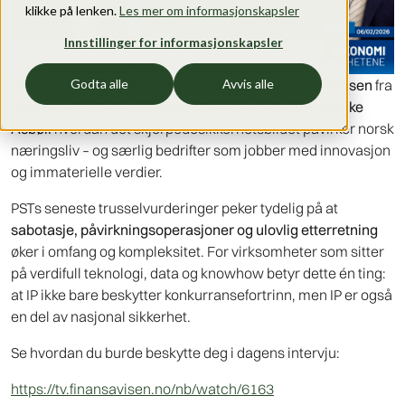
klikke på lenken.
Les mer om informasjonskapsler
Innstillinger for informasjonskapsler
I dagens intervju på
FA TV
diskuterte
Geir Hågen Karlsen
fra
Godta alle
Avvis alle
Geelmuyden Kiese og Acapo Onsagers advokat
Ulrikke
Asbøll
hvordan det skjerpedesikkerhetsbildet påvirker norsk
næringsliv – og særlig bedrifter som jobber med innovasjon
og immaterielle verdier.
PSTs seneste trusselvurderinger peker tydelig på at
sabotasje, påvirkningsoperasjoner og ulovlig etterretning
øker i omfang og kompleksitet. For virksomheter som sitter
på verdifull teknologi, data og knowhow betyr dette én ting:
at IP ikke bare beskytter konkurransefortrinn, men IP er også
en del av nasjonal sikkerhet.
Se hvordan du burde beskytte deg i dagens intervju:
https://tv.finansavisen.no/nb/watch/6163