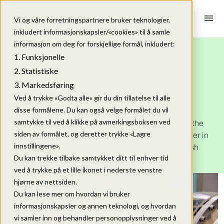
menu
Vi og våre forretningspartnere bruker teknologier,
inkludert informasjonskapsler/«cookies» til å samle
Industries
informasjon om deg for forskjellige formål, inkludert:
Funksjonelle
Mechanical industry and
Statistiske
automation
Markedsføring
Ved å trykke «Godta alle» gir du din tillatelse til alle
disse formålene. Du kan også velge formålet du vil
samtykke til ved å klikke på avmerkingsboksen ved
Converging technology and new business models in the
siden av formålet, og deretter trykke «Lagre
mechanical industry make it more difficult to maneuver in
innstillingene».
partnerships, secure room for maneuver and establish
Du kan trekke tilbake samtykket ditt til enhver tid
rights.
ved å trykke på et lille ikonet i nederste venstre
hjørne av nettsiden.
Du kan lese mer om hvordan vi bruker
informasjonskapsler og annen teknologi, og hvordan
vi samler inn og behandler personopplysninger ved å